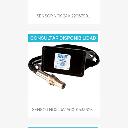
SENSOR NOX 24V 2296799...
CONSULTAR DISPONIBILIDAD
SENSOR NOX 24V A0091533628...