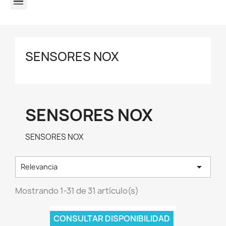
BARRAS, BRAZOS, ROTULAS Y V DE SUSPENSION Y DIRECCION
SENSORES NOX
SENSORES NOX
SENSORES NOX

Relevancia
Mostrando 1-31 de 31 artículo(s)
CONSULTAR DISPONIBILIDAD