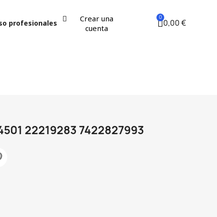
Crear una
0,00 €
so profesionales
cuenta
501 22219283 7422827993