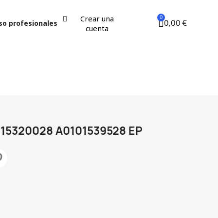
Crear una
0,00 €
so profesionales
cuenta
15320028 A0101539528 EP