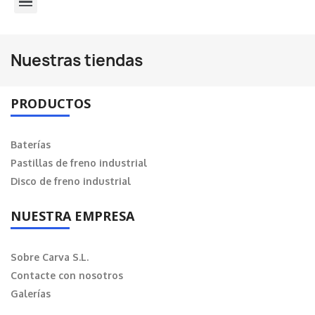
BARRAS, BRAZOS, ROTULAS Y V DE SUSPENSION Y DIRECCION
Nuestras tiendas
PRODUCTOS
Baterías
Pastillas de freno industrial
Disco de freno industrial
NUESTRA EMPRESA
Sobre Carva S.L.
Contacte con nosotros
Galerías