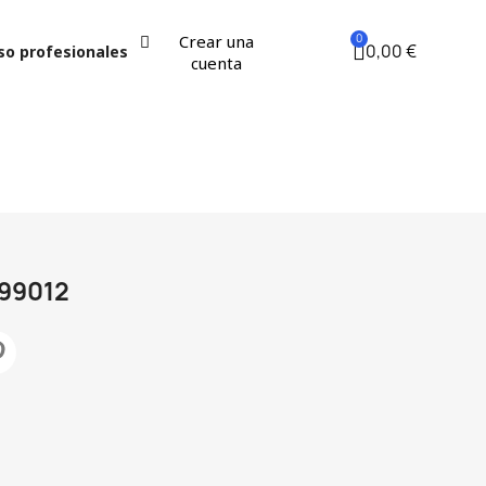
Crear una
0,00 €
so profesionales
cuenta
99012