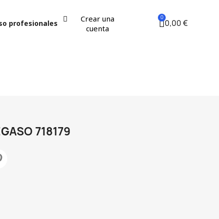
Crear una
0,00 €
so profesionales
cuenta
GASO 718179