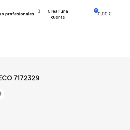
Crear una
0,00 €
so profesionales
cuenta
ECO 7172329