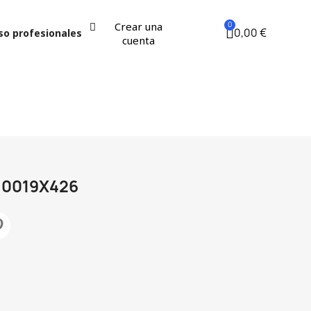
Crear una
0,00 €
so profesionales
cuenta
10019X426