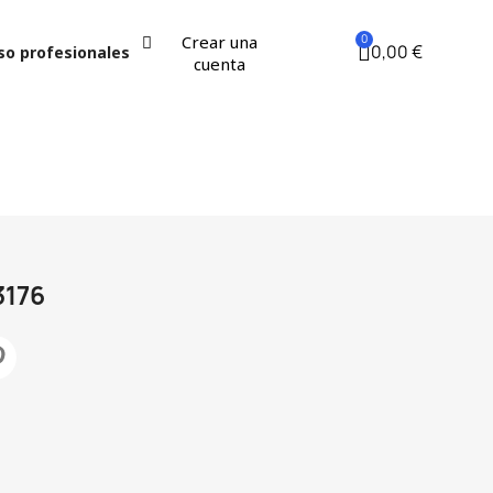
Crear una
0,00 €
so profesionales
cuenta
3176