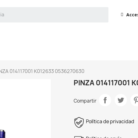
Acce
NZA 014117001 K012633 0536270630
PINZA 014117001 
Compartir
Política de privacidad