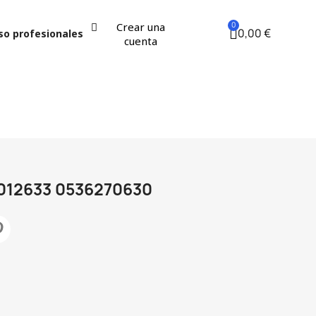
Crear una
0,00 €
so profesionales
cuenta
K012633 0536270630