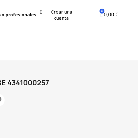
Crear una
0,00 €
so profesionales
cuenta
SE 4341000257