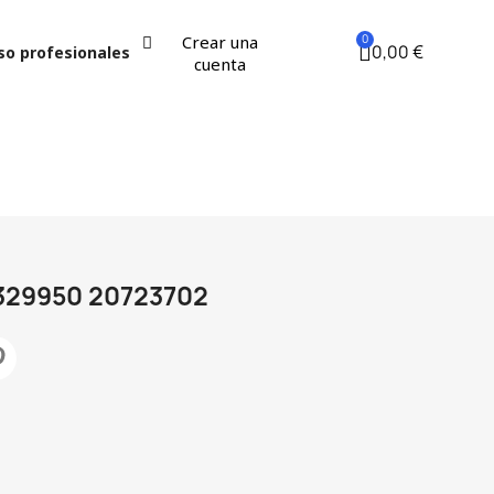
Crear una
0,00 €
so profesionales
cuenta
329950 20723702