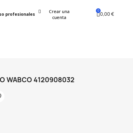
Crear una
0,00 €
so profesionales
cuenta
O WABCO 4120908032