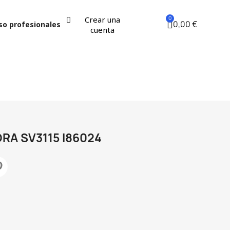
Crear una
0,00 €
so profesionales
cuenta
RA SV3115 I86024