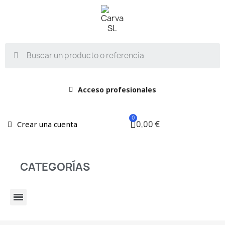
Acceso profesionales
0,00 €
Crear una cuenta
CATEGORÍAS
BARRAS, BRAZOS, ROTULAS Y V DE SUSPENSION Y DIRECCION