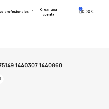
Crear una
0,00 €
so profesionales
cuenta
75149 1440307 1440860