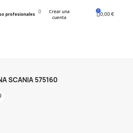
Crear una
0,00 €
so profesionales
cuenta
A SCANIA 575160