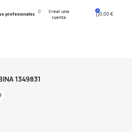
Crear una
0,00 €
so profesionales
cuenta
BINA 1349831