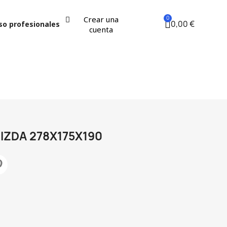
Crear una
0,00 €
so profesionales
cuenta
 IZDA 278X175X190