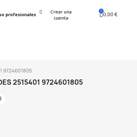
Crear una
0,00 €
so profesionales
cuenta
1 9724601805
ES 2515401 9724601805