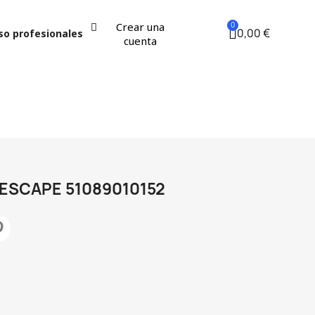
Crear una
0,00 €
so profesionales
cuenta
ESCAPE 51089010152